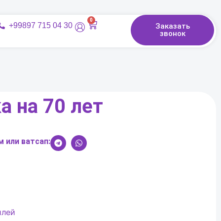
0
+99897 715 04 30
Заказать
звонок
а на 70 лет
 или ватсап:
илей