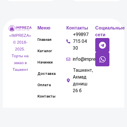
Меню
Контакты
Социальные
+99897
сети
«IMPREZA»
Главная
715 04
© 2018-
30
2025.
Каталог
Торты на
info@impreza.uz
Начинки
заказ в
Ташкент
Ташкент,
Доставка
Ахмад
дониш
Оплата
26 б
Контакты