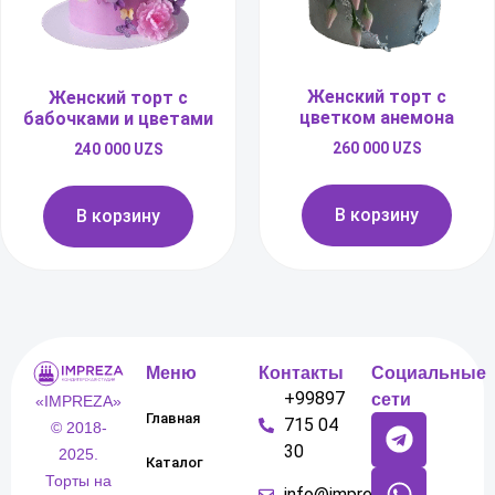
Женский торт с
Женский торт с
цветком анемона
бабочками и цветами
260 000
UZS
240 000
UZS
В корзину
В корзину
Меню
Контакты
Социальные
+99897
сети
«IMPREZA»
Главная
715 04
© 2018-
30
2025.
Каталог
Торты на
info@impreza.uz