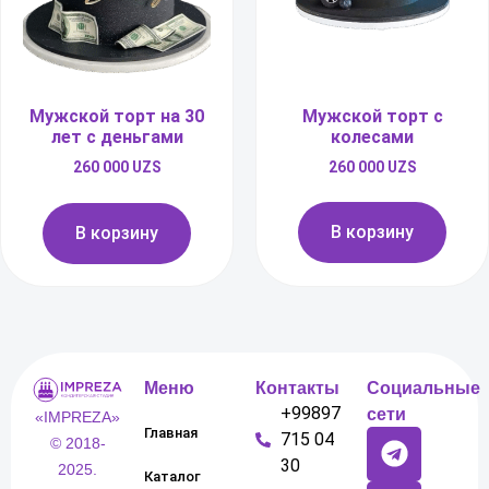
Мужской торт с
Мужской торт на 30
колесами
лет с деньгами
260 000
UZS
260 000
UZS
В корзину
В корзину
Меню
Контакты
Социальные
+99897
сети
«IMPREZA»
Главная
715 04
© 2018-
30
2025.
Каталог