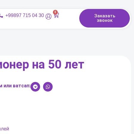
0
+99897 715 04 30
Заказать
звонок
онер на 50 лет
 или ватсап:
илей