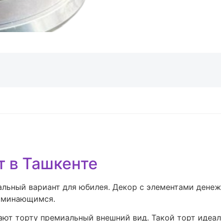
т в Ташкенте
альный вариант для юбилея. Декор с элементами дене
поминающимся.
ают торту премиальный внешний вид. Такой торт идеал