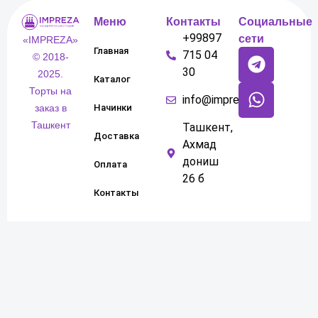
Меню
Контакты
Социальные
+99897
сети
«IMPREZA»
Главная
715 04
© 2018-
30
2025.
Каталог
Торты на
info@impreza.uz
Начинки
заказ в
Ташкент
Ташкент,
Доставка
Ахмад
дониш
Оплата
26 б
Контакты