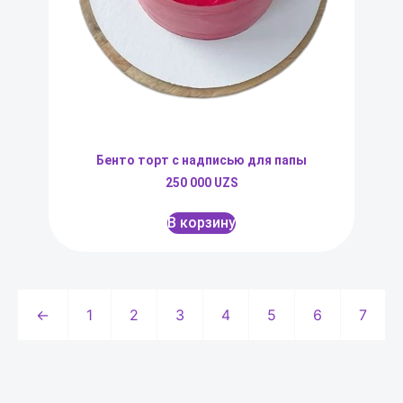
Бенто торт с надписью для папы
250 000
UZS
В корзину
←
1
2
3
4
5
6
7